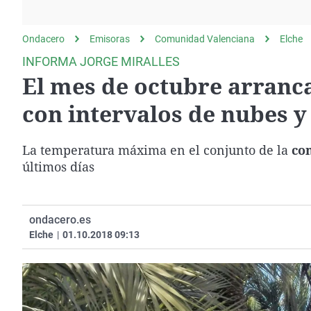
La rosa de los vientos
Caso
Extremadura
Gente viajera
Retornados
Galicia
Ondacero
Emisoras
Comunidad Valenciana
Elche
Como el perro y el
Equipo de investigación
La Rioja
INFORMA JORGE MIRALLES
gato
El mes de octubre arranca
Operación Viuda
Navarra
Negra
País Vasco
con intervalos de nubes y
La temperatura máxima en el conjunto de la
co
últimos días
ondacero.es
Elche
|
01.10.2018 09:13