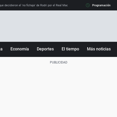
e decidieron el 'no fichaje' de Rodri por el Real Madrid y su 'sí' al Barça
Programación
La llamada de
ña
Economía
Deportes
El tiempo
Más noticias
Fútbol
Sociedad
Baloncesto
Mundo
Tenis
Salud
Motor
Cultura
Ciencia y Tecnología
adrid
Gastronomía
nciana
Medio ambiente