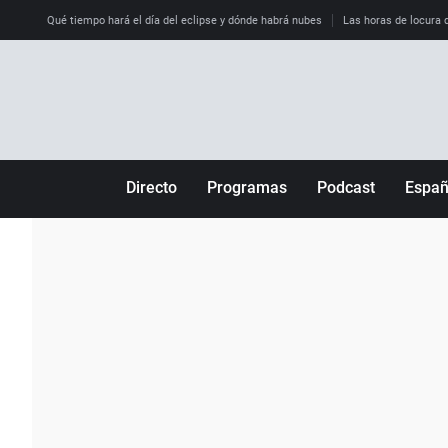
Qué tiempo hará el día del eclipse y dónde habrá nubes
Las horas de locura qu
Directo
Programas
Podcast
Espa
Más de uno
Los Perseguidos
Andalucía
Por fin
Malas decisiones
Aragón
Julia en la onda
Expedientes del más allá
Baleares
La brújula
El viaje del Guernica
Cantabria
Radioestadio
Invisibles
Cataluña
Radioestadio noche
Prohibido morirse
Comunidad de M
El colegio invisible
Esto no ha pasado
Comunitat Vale