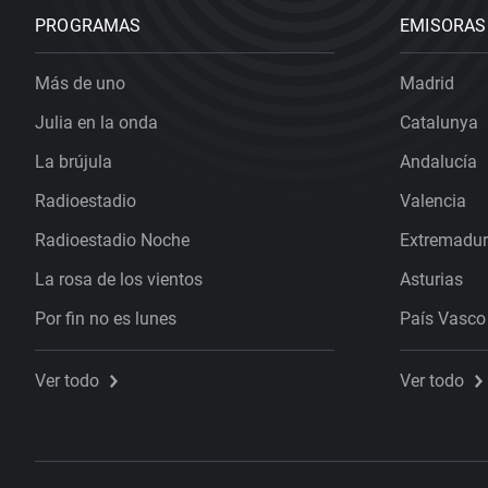
PROGRAMAS
EMISORAS
Más de uno
Madrid
Julia en la onda
Catalunya
La brújula
Andalucía
Radioestadio
Valencia
Radioestadio Noche
Extremadu
La rosa de los vientos
Asturias
Por fin no es lunes
País Vasco
Ver todo
Ver todo