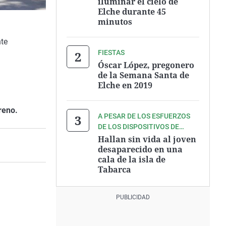
iluminar el cielo de
Elche durante 45
minutos
nte
FIESTAS
Óscar López, pregonero
de la Semana Santa de
Elche en 2019
reno.
A PESAR DE LOS ESFUERZOS
DE LOS DISPOSITIVOS DE
RESCATE
Hallan sin vida al joven
desaparecido en una
cala de la isla de
Tabarca