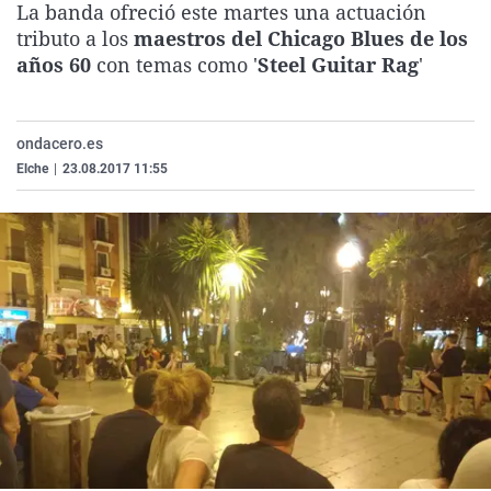
La banda ofreció este martes una actuación
La rosa de los vientos
Caso
Extremadura
Virales
tributo a los
maestros del Chicago Blues de los
Gente viajera
Retornados
Galicia
Televisión
años 60
con temas como '
Steel Guitar Rag
'
Como el perro y el gat
Equipo de investigaci
La Rioja
Elecciones
Operación Viuda Negr
Navarra
ondacero.es
Elche
|
23.08.2017 11:55
País Vasco