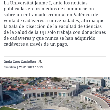
La Universitat Jaume I, ante los noticias
La rosa de los vientos
Caso
Extremadura
Virales
publicadas en los medios de comunicación
Gente viajera
Retornados
Galicia
Televisión
sobre un entramado criminal en València de
venta de cadáveres a universidades, afirma que
Como el perro y el gat
Equipo de investigaci
La Rioja
Elecciones
la Sala de Disección de la Facultad de Ciencias
Operación Viuda Negr
Navarra
de la Salud de la UJI solo trabaja con donaciones
de cadáveres y que nunca se han adquirido
País Vasco
cadáveres a través de un pago.
Onda Cero Castellón
Castellón
|
29.01.2024 15:19