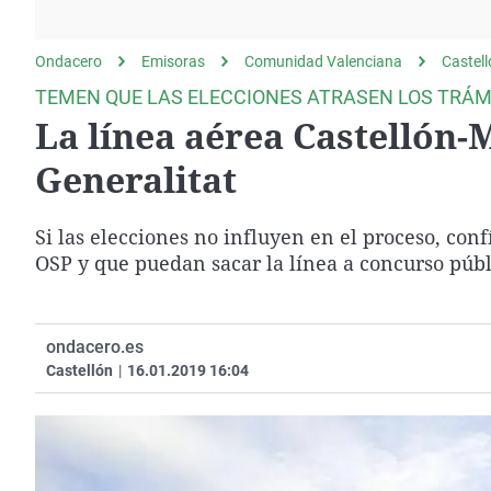
La rosa de los vientos
Caso
Extremadura
Gente viajera
Retornados
Galicia
Ondacero
Emisoras
Comunidad Valenciana
Castel
Como el perro y el
Equipo de investigación
La Rioja
TEMEN QUE LAS ELECCIONES ATRASEN LOS TRÁM
gato
La línea aérea Castellón-
Operación Viuda
Navarra
Negra
País Vasco
Generalitat
Si las elecciones no influyen en el proceso, co
OSP y que puedan sacar la línea a concurso públ
ondacero.es
Castellón
|
16.01.2019 16:04