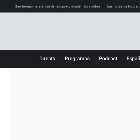
Qué tiempo hará el día del eclipse y dónde habrá nubes
Las horas de locura qu
Directo
Programas
Podcast
Espa
Más de uno
Los Perseguidos
Andalucía
Por fin
Malas decisiones
Aragón
Julia en la onda
Expedientes del más allá
Baleares
La brújula
El viaje del Guernica
Cantabria
Radioestadio
Invisibles
Cataluña
Radioestadio noche
Prohibido morirse
Comunidad de M
El colegio invisible
Esto no ha pasado
Comunitat Vale