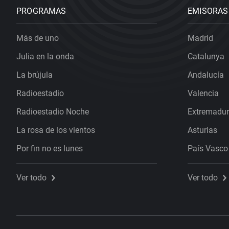
PROGRAMAS
EMISORAS
Más de uno
Madrid
Julia en la onda
Catalunya
La brújula
Andalucía
Radioestadio
Valencia
Radioestadio Noche
Extremadu
La rosa de los vientos
Asturias
Por fin no es lunes
País Vasco
Ver todo
Ver todo