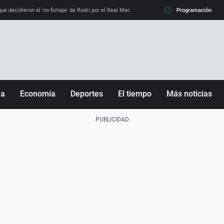
e decidieron el 'no fichaje' de Rodri por el Real Madrid y su 'sí' al Barça
Programación
La llamada de
ña
Economía
Deportes
El tiempo
Más noticias
Fútbol
Sociedad
Baloncesto
Mundo
Tenis
Salud
Motor
Cultura
Ciencia y Tecnología
adrid
Gastronomía
nciana
Medio ambiente