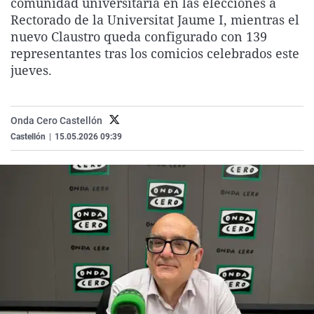
comunidad universitaria en las elecciones a
La rosa de los vientos
Caso
Extremadura
Virales
Rectorado de la Universitat Jaume I, mientras el
nuevo Claustro queda configurado con 139
Gente viajera
Retornados
Galicia
Televisión
representantes tras los comicios celebrados este
Como el perro y el gat
Equipo de investigaci
La Rioja
Elecciones
jueves.
Operación Viuda Negr
Navarra
País Vasco
Onda Cero Castellón
Castellón
|
15.05.2026 09:39