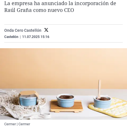
La empresa ha anunciado la incorporación de
La rosa de los vientos
Caso
Extremadura
Virales
Raúl Graña como nuevo CEO
Gente viajera
Retornados
Galicia
Televisión
Como el perro y el gat
Equipo de investigaci
La Rioja
Elecciones
Onda Cero Castellón
Operación Viuda Negr
Navarra
Castellón
|
11.07.2025 15:16
País Vasco
Cermer | Cermer