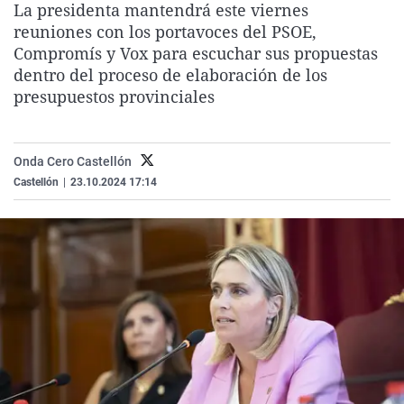
La presidenta mantendrá este viernes
La rosa de los vientos
Caso
Extremadura
Virales
reuniones con los portavoces del PSOE,
Gente viajera
Retornados
Galicia
Televisión
Compromís y Vox para escuchar sus propuestas
dentro del proceso de elaboración de los
Como el perro y el gat
Equipo de investigaci
La Rioja
Elecciones
presupuestos provinciales
Operación Viuda Negr
Navarra
País Vasco
Onda Cero Castellón
Castellón
|
23.10.2024 17:14