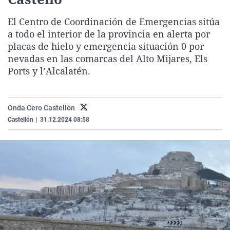
La rosa de los vientos
Caso
Extremadura
Virales
El Centro de Coordinación de Emergencias sitúa
Gente viajera
Retornados
Galicia
Televisión
a todo el interior de la provincia en alerta por
Como el perro y el gat
Equipo de investigaci
La Rioja
Elecciones
placas de hielo y emergencia situación 0 por
nevadas en las comarcas del Alto Mijares, Els
Operación Viuda Negr
Navarra
Ports y l’Alcalatén.
País Vasco
Onda Cero Castellón
Castellón
|
31.12.2024 08:58