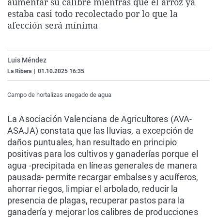
aumentar su calibre mientras que el arroz ya
La rosa de los vientos
Caso
Extremadura
Virales
estaba casi todo recolectado por lo que la
afección será mínima
Gente viajera
Retornados
Galicia
Televisión
Como el perro y el gat
Equipo de investigaci
La Rioja
Elecciones
Operación Viuda Negr
Navarra
Luis Méndez
La Ribera
|
01.10.2025 16:35
País Vasco
Campo de hortalizas anegado de agua
La Asociación Valenciana de Agricultores (AVA-
ASAJA) constata que las lluvias, a excepción de
daños puntuales, han resultado en principio
positivas para los cultivos y ganaderías porque el
agua -precipitada en líneas generales de manera
pausada- permite recargar embalses y acuíferos,
ahorrar riegos, limpiar el arbolado, reducir la
presencia de plagas, recuperar pastos para la
ganadería y mejorar los calibres de producciones