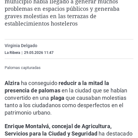
municipio había llegado a generar muchos
La rosa de los vientos
Caso
Extremadura
Virales
problemas en espacios públicos y generaba
graves molestias en las terrazas de
Gente viajera
Retornados
Galicia
Televisión
establecimientos hosteleros
Como el perro y el gat
Equipo de investigaci
La Rioja
Elecciones
Operación Viuda Negr
Navarra
Virginia Delgado
País Vasco
La Ribera
|
29.05.2026 11:47
Palomas capturadas
Alzira
ha conseguido
reducir a la mitad la
presencia de palomas
en la ciudad que se habían
convertido en una
plaga
que causaban molestias
tanto a los ciudadanos como desperfectos en el
patrimonio urbano.
Enrique Montalvá, concejal de Agricultura,
Servicios para la Ciudad y Seguridad
ha destacado