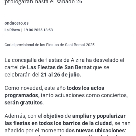
prologarán hasta el sábado 26
La rosa de los vientos
Caso
Extremadura
Virales
Gente viajera
Retornados
Galicia
Televisión
ondacero.es
Como el perro y el gat
Equipo de investigaci
La Rioja
Elecciones
La Ribera
|
19.06.2025 13:53
Operación Viuda Negr
Navarra
Cartel provisional de las Fiestas de Sant Bernat 2025
País Vasco
La concejalía de fiestas de Alzira ha desvelado el
cartel de
Las Fiestas de San Bernat
que se
celebrarán del
21 al 26 de julio.
Como novedad, este año
todos los actos
programados,
tanto actuaciones como conciertos,
serán gratuitos
.
Además, con el
objetivo
de
ampliar y popularizar
las fiestas en todos los barrios de la ciudad
, se han
añadido por el momento
dos nuevas ubicaciones
: