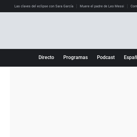
Las claves del eclipse con Sara García
Muere el padre de Leo Messi
Cont
Directo
Programas
Podcast
Espa
Más de uno
Los Perseguidos
Andalucía
Por fin
Malas decisiones
Aragón
Julia en la onda
Expedientes del más allá
Baleares
La brújula
El viaje del Guernica
Cantabria
Radioestadio
Invisibles
Cataluña
Radioestadio noche
Prohibido morirse
Comunidad de M
El colegio invisible
Esto no ha pasado
Comunitat Vale