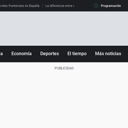
roles fronterizos en España
La diferencia entre observar el eclipse al 99% y al 100%
Programación
ña
Economía
Deportes
El tiempo
Más noticias
Fútbol
Sociedad
Baloncesto
Mundo
Tenis
Salud
Motor
Cultura
Ciencia y Tecnología
adrid
Gastronomía
nciana
Medio ambiente