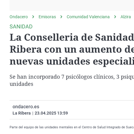
La rosa de los vientos
Caso
Extremadura
Gente viajera
Retornados
Galicia
Ondacero
Emisoras
Comunidad Valenciana
Alzira
Como el perro y el
Equipo de investigación
La Rioja
SANIDAD
gato
La Conselleria de Sanidad
Operación Viuda
Navarra
Negra
País Vasco
Ribera con un aumento de
nuevas unidades especial
Se han incorporado 7 psicólogos clínicos, 3 psiqu
unidades
ondacero.es
La Ribera
|
23.04.2025 13:59
Parte del equipo de las unidades mentales en el Centro de Salud Integrado de Suec