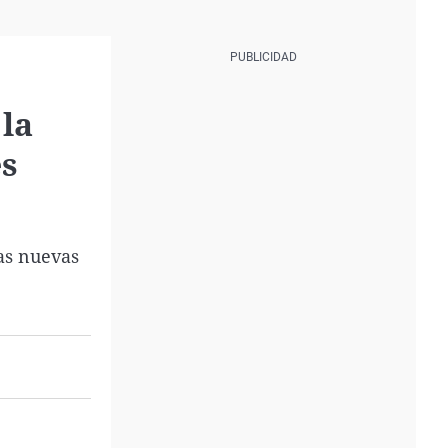
 la
es
las nuevas