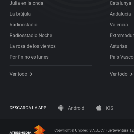
Julia en la onda
Catalunya
La brújula
Andalucía
Radioestadio
Valencia
Radioestadio Noche
Extremadu
La rosa de los vientos
Asturias
Por fin no es lunes
País Vasco
Ver todo
Ver todo
DESCARGA LA APP
Android
iOS
Copyright © Uniprex, S.A.U., C/ Fuerteventura 12