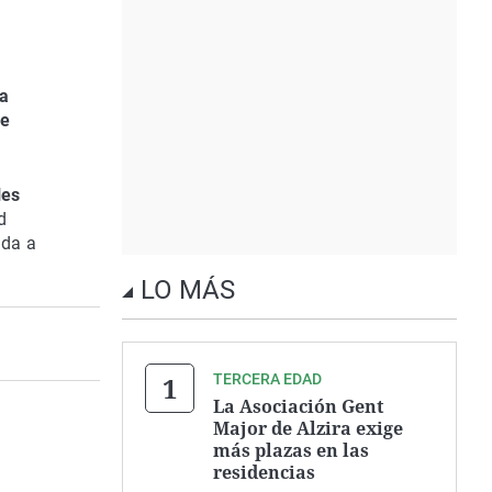
la
de
les
d
ada a
LO MÁS
TERCERA EDAD
La Asociación Gent
Major de Alzira exige
más plazas en las
residencias