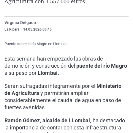
Agricultura con 1.557.000 euros
La rosa de los vientos
Caso
Extremadura
Virales
Gente viajera
Retornados
Galicia
Televisión
Virginia Delgado
Como el perro y el gat
Equipo de investigaci
La Rioja
Elecciones
La Ribera
|
14.05.2026 09:45
Operación Viuda Negr
Navarra
Puente sobre el río Magro en Llombai
País Vasco
Esta semana han empezado las obras de
demolición y construcción del
puente del río Magro
a su paso por
Llombai.
Serán sufragadas íntegramente por el
Ministerio
de Agricultura
y permitirán ampliar
considerablemente el caudal de agua en caso de
fuertes avenidas.
Ramón Gómez, alcalde de LLombai
, ha destacado
la importancia de contar con esta infraestructura