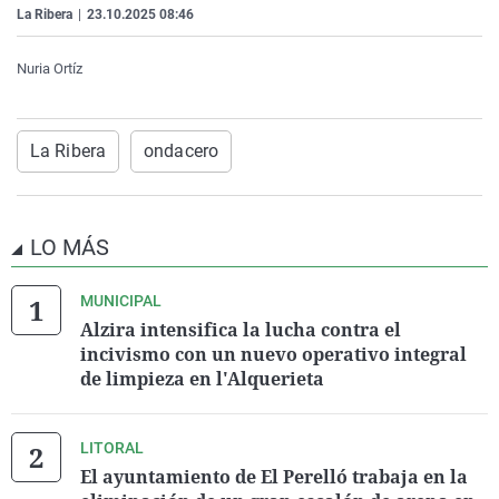
La Ribera
|
23.10.2025 08:46
La rosa de los vientos
Caso
Extremadura
Virales
Gente viajera
Retornados
Galicia
Televisión
Nuria Ortíz
Como el perro y el gat
Equipo de investigaci
La Rioja
Elecciones
Operación Viuda Negr
Navarra
La Ribera
ondacero
País Vasco
LO MÁS
MUNICIPAL
Alzira intensifica la lucha contra el
incivismo con un nuevo operativo integral
de limpieza en l'Alquerieta
LITORAL
El ayuntamiento de El Perelló trabaja en la