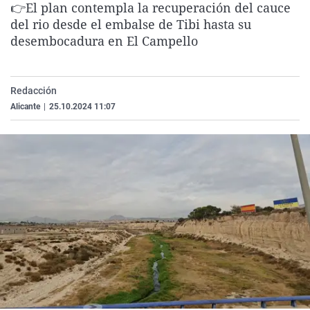
👉El plan contempla la recuperación del cauce
La rosa de los vientos
Caso
Extremadura
Virales
del rio desde el embalse de Tibi hasta su
Gente viajera
Retornados
Galicia
Televisión
desembocadura en El Campello
Como el perro y el gat
Equipo de investigaci
La Rioja
Elecciones
Operación Viuda Negr
Navarra
Redacción
Alicante
|
25.10.2024 11:07
País Vasco