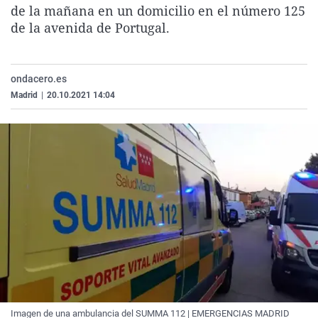
de la mañana en un domicilio en el número 125
La rosa de los vientos
Caso
Extremadura
Virales
de la avenida de Portugal.
Gente viajera
Retornados
Galicia
Televisión
Como el perro y el gat
Equipo de investigaci
La Rioja
Elecciones
ondacero.es
Operación Viuda Negr
Navarra
Madrid
|
20.10.2021 14:04
País Vasco
Imagen de una ambulancia del SUMMA 112 | EMERGENCIAS MADRID