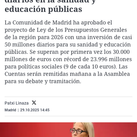
La rosa de los vientos
Caso
Extremadura
Virales
educación públicas
Gente viajera
Retornados
Galicia
Televisión
La Comunidad de Madrid ha aprobado el
Como el perro y el gat
Equipo de investigaci
La Rioja
Elecciones
proyecto de Ley de los Presupuestos Generales
de la región para 2026 con una inversión de casi
Operación Viuda Negr
Navarra
50 millones diarios para su sanidad y educación
País Vasco
públicas. Se superan por primera vez los 30.000
millones de euros con récord de 23.996 millones
para políticas sociales (9 de cada 10 euros). Las
Cuentas serán remitidas mañana a la Asamblea
para su debate y tramitación.
Patxi Linaza
Madrid
|
29.10.2025 14:45