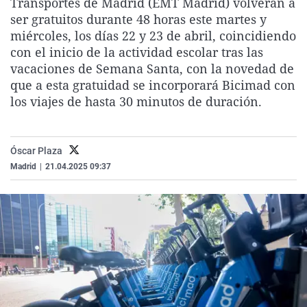
Transportes de Madrid (EMT Madrid) volverán a
La rosa de los vientos
Caso
Extremadura
Virales
ser gratuitos durante 48 horas este martes y
miércoles, los días 22 y 23 de abril, coincidiendo
Gente viajera
Retornados
Galicia
Televisión
con el inicio de la actividad escolar tras las
Como el perro y el gat
Equipo de investigaci
La Rioja
Elecciones
vacaciones de Semana Santa, con la novedad de
que a esta gratuidad se incorporará Bicimad con
Operación Viuda Negr
Navarra
los viajes de hasta 30 minutos de duración.
País Vasco
Óscar Plaza
Madrid
|
21.04.2025 09:37