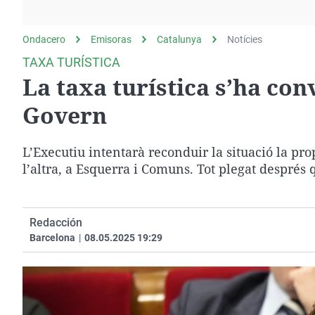
La rosa de los vientos
Caso
Extremadura
Gente viajera
Retornados
Galicia
Ondacero
Emisoras
Catalunya
Notícies
Como el perro y el
Equipo de investigación
La Rioja
TAXA TURÍSTICA
gato
La taxa turística s’ha con
Operación Viuda
Navarra
Negra
País Vasco
Govern
L’Executiu intentarà reconduir la situació la pr
l’altra, a Esquerra i Comuns. Tot plegat després 
Redacción
Barcelona
|
08.05.2025 19:29