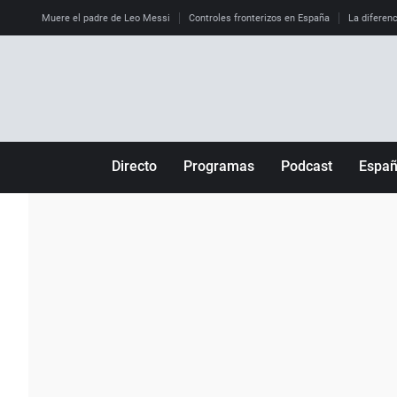
Muere el padre de Leo Messi
Controles fronterizos en España
La diferenc
Directo
Programas
Podcast
Espa
Más de uno
Los Perseguidos
Andalucía
Por fin
Malas decisiones
Aragón
Julia en la onda
Expedientes del más allá
Baleares
La brújula
El viaje del Guernica
Cantabria
Radioestadio
Invisibles
Cataluña
Radioestadio noche
Prohibido morirse
Comunidad de M
El colegio invisible
Esto no ha pasado
Comunitat Vale