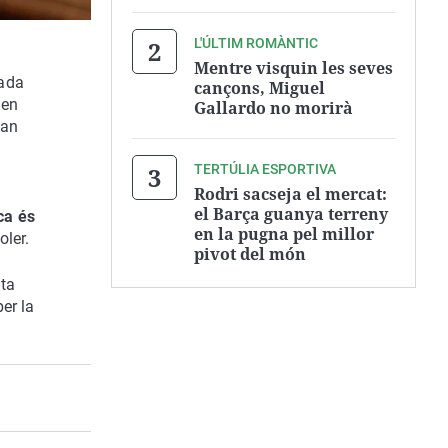
L'ÚLTIM ROMÀNTIC
Mentre visquin les seves
rada
cançons, Miguel
 en
Gallardo no morirà
van
TERTÚLIA ESPORTIVA
Rodri sacseja el mercat:
el Barça guanya terreny
ca és
en la pugna pel millor
oler.
pivot del món
sta
er la