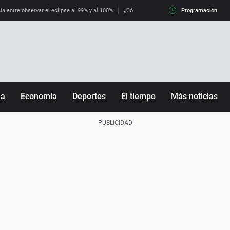
ia entre observar el eclipse al 99% y al 100%
¿Cómo es llegar a Italia con controles fro
Programación
ña
Economía
Deportes
El tiempo
Más noticias
Fútbol
Sociedad
Baloncesto
Mundo
Tenis
Salud
Motor
Cultura
Ciencia y Tecnología
adrid
Gastronomía
nciana
Medio ambiente