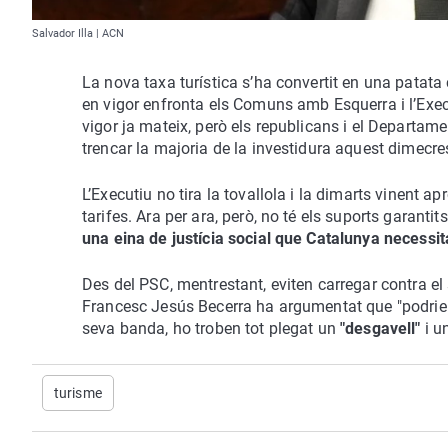
Salvador Illa | ACN
La nova taxa turística s’ha convertit en una patata 
en vigor enfronta els Comuns amb Esquerra i l’Execu
vigor ja mateix, però els republicans i el Departam
trencar la majoria de la investidura aquest dimecre
L’Executiu no tira la tovallola i la dimarts vinent a
tarifes. Ara per ara, però, no té els suports garant
una eina de justícia social que Catalunya necessit
Des del PSC, mentrestant, eviten carregar contra el 
Francesc Jesús Becerra ha argumentat que "podrien 
seva banda, ho troben tot plegat un
"desgavell"
i u
turisme