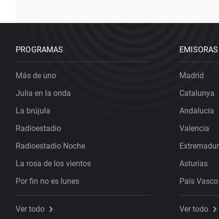
PROGRAMAS
EMISORAS
Más de uno
Madrid
Julia en la onda
Catalunya
La brújula
Andalucía
Radioestadio
Valencia
Radioestadio Noche
Extremadu
La rosa de los vientos
Asturias
Por fin no es lunes
País Vasco
Ver todo
Ver todo