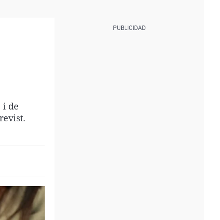
 i de
revist.