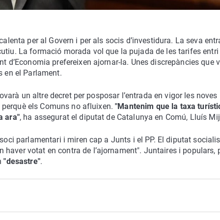
calenta per al Govern i per als socis d’investidura. La seva ent
tiu. La formació morada vol que la pujada de les tarifes entri
ent d’Economia prefereixen ajornar-la. Unes discrepàncies que 
s en el Parlament.
provarà un altre decret per posposar l’entrada en vigor les noves
its perquè els Comuns no afluixen.
"Mantenim que la taxa turísti
a ara"
, ha assegurat el diputat de Catalunya en Comú, Lluís Mij
soci parlamentari i miren cap a Junts i el PP. El diputat sociali
haver votat en contra de l’ajornament". Juntaires i populars, p
n
"desastre"
.