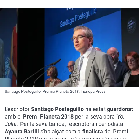
Santiago Posteguillo, Premio Planeta 2018. | Europa Press
L'escriptor
Santiago Posteguillo
ha estat
guardonat
amb el
Premi Planeta 2018
per la seva obra
'Yo,
Julia'.
Per la seva banda, l'escriptora i periodista
Ayanta Barilli
s'ha alçat com a
finalista
del Premi
Planeta 2018 per la novel·la
'El mar violeta oscuro
'.