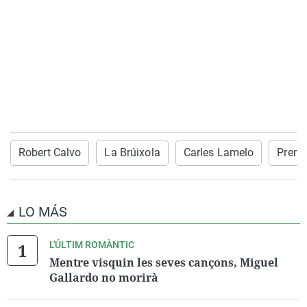
Robert Calvo
La Brúixola
Carles Lamelo
Premi
LO MÁS
L'ÚLTIM ROMÀNTIC
Mentre visquin les seves cançons, Miguel
Gallardo no morirà