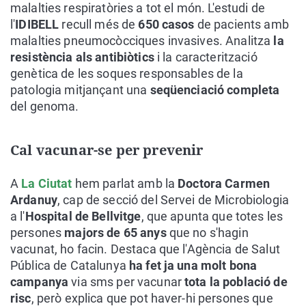
malalties respiratòries a tot el món. L'estudi de
l'
IDIBELL
recull més de
650 casos
de pacients amb
malalties pneumocòcciques invasives. Analitza
la
resistència als antibiòtics
i la caracterització
genètica de les soques responsables de la
patologia mitjançant una
seqüenciació completa
del genoma.
Cal vacunar-se per prevenir
A
La Ciutat
hem parlat amb la
Doctora Carmen
Ardanuy
, cap de secció del Servei de Microbiologia
a l'
Hospital de Bellvitge
, que apunta que totes les
persones
majors de 65 anys
que no s'hagin
vacunat, ho facin. Destaca que l'Agència de Salut
Pública de Catalunya
ha fet ja una molt bona
campanya
via sms per vacunar
tota la població de
risc
, però explica que pot haver-hi persones que