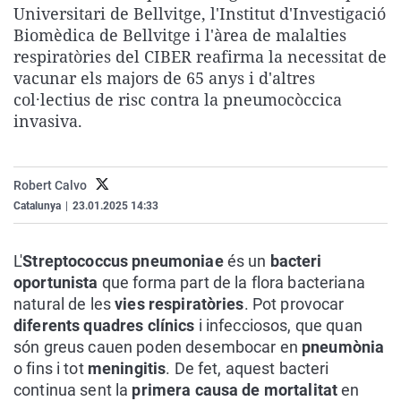
Universitari de Bellvitge, l'Institut d'Investigació
La rosa de los vientos
Caso
Extremadura
Virales
Biomèdica de Bellvitge i l'àrea de malalties
Gente viajera
Retornados
Galicia
Televisión
respiratòries del CIBER reafirma la necessitat de
vacunar els majors de 65 anys i d'altres
Como el perro y el gat
Equipo de investigaci
La Rioja
Elecciones
col·lectius de risc contra la pneumocòccica
Operación Viuda Negr
Navarra
invasiva.
País Vasco
Robert Calvo
Catalunya
|
23.01.2025 14:33
L'
Streptococcus pneumoniae
és un
bacteri
oportunista
que forma part de la flora bacteriana
natural de les
vies respiratòries
. Pot provocar
diferents quadres clínics
i infecciosos, que quan
són greus cauen poden desembocar en
pneumònia
o fins i tot
meningitis
. De fet, aquest bacteri
continua sent la
primera causa de mortalitat
en