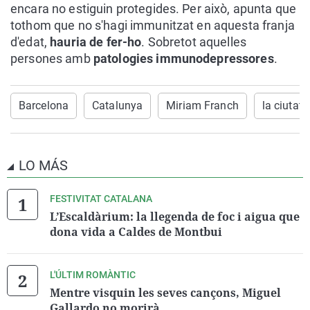
encara no estiguin protegides. Per això, apunta que
tothom que no s'hagi immunitzat en aquesta franja
d'edat,
hauria de fer-ho
. Sobretot aquelles
persones amb
patologies immunodepressores
.
Barcelona
Catalunya
Miriam Franch
la ciutat
LO MÁS
FESTIVITAT CATALANA
L’Escaldàrium: la llegenda de foc i aigua que
dona vida a Caldes de Montbui
L'ÚLTIM ROMÀNTIC
Mentre visquin les seves cançons, Miguel
Gallardo no morirà