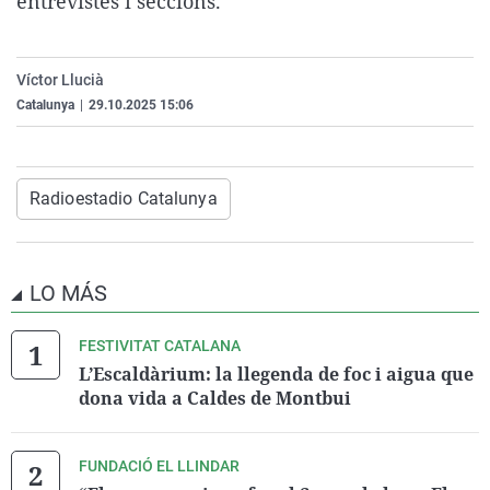
entrevistes i seccions.
La rosa de los vientos
Caso
Extremadura
Virales
Gente viajera
Retornados
Galicia
Televisión
Víctor Llucià
Como el perro y el gat
Equipo de investigaci
La Rioja
Elecciones
Catalunya
|
29.10.2025 15:06
Operación Viuda Negr
Navarra
País Vasco
Radioestadio Catalunya
LO MÁS
FESTIVITAT CATALANA
L’Escaldàrium: la llegenda de foc i aigua que
dona vida a Caldes de Montbui
FUNDACIÓ EL LLINDAR