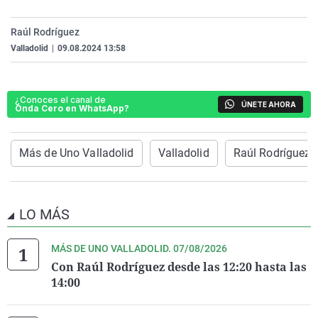
La rosa de los vientos
Caso
Extremadura
Virales
Raúl Rodríguez
Gente viajera
Retornados
Galicia
Televisión
Valladolid
|
09.08.2024 13:58
Como el perro y el gat
Equipo de investigaci
La Rioja
Elecciones
Operación Viuda Negr
Navarra
¿Conoces el canal de
ÚNETE AHORA
Onda Cero en WhatsApp?
País Vasco
Más de Uno Valladolid
Valladolid
Raúl Rodríguez
LO MÁS
MÁS DE UNO VALLADOLID. 07/08/2026
Con Raúl Rodríguez desde las 12:20 hasta las
14:00