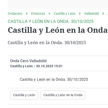
La rosa de los vientos
Caso
Extremadura
Gente viajera
Retornados
Galicia
Ondacero
Emisoras
Castilla y Leon
Valladolid
Como el perro y el
Equipo de investigación
La Rioja
CASTILLA Y LEÓN EN LA ONDA. 30/10/2025
gato
Castilla y León en la Onda
Operación Viuda
Navarra
Negra
País Vasco
Castilla y León en la Onda. 30/10/2025
Onda Cero Valladolid
Castilla y León
|
30.10.2025 15:01
Castilla y León en la Onda. 30/10/2025
Castilla y León
Castilla y León en la Onda