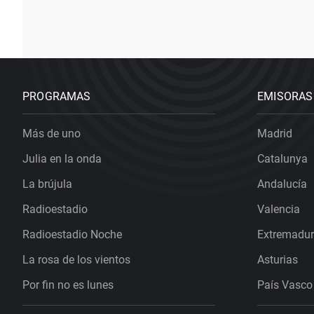
PROGRAMAS
EMISORAS
Más de uno
Madrid
Julia en la onda
Catalunya
La brújula
Andalucía
Radioestadio
Valencia
Radioestadio Noche
Extremadu
La rosa de los vientos
Asturias
Por fin no es lunes
País Vasco