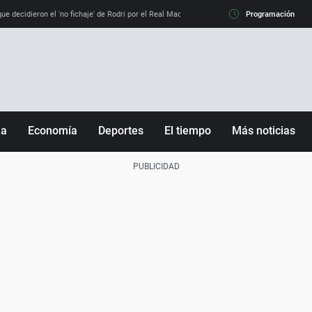
e decidieron el 'no fichaje' de Rodri por el Real Madrid y su 'sí' al Barça
Programación
La llamada de
ña
Economía
Deportes
El tiempo
Más noticias
Fútbol
Sociedad
Baloncesto
Mundo
Tenis
Salud
Motor
Cultura
Ciencia y Tecnología
adrid
Gastronomía
nciana
Medio ambiente