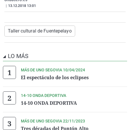
La rosa de los vientos
Caso
Extremadura
Virales
|
13.12.2018 13:01
Gente viajera
Retornados
Galicia
Televisión
Como el perro y el gat
Equipo de investigaci
La Rioja
Elecciones
Taller cultural de Fuentepelayo
Operación Viuda Negr
Navarra
País Vasco
LO MÁS
MÁS DE UNO SEGOVIA 10/04/2024
El espectáculo de los eclipses
14-10 ONDA DEPORTIVA
14-10 ONDA DEPORTIVA
MÁS DE UNO SEGOVIA 22/11/2023
Tres décadas del Pontón Alto