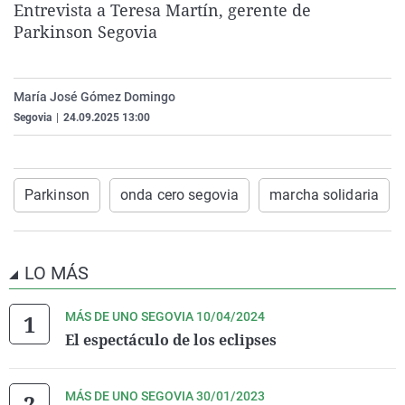
Entrevista a Teresa Martín, gerente de
La rosa de los vientos
Caso
Extremadura
Virales
Parkinson Segovia
Gente viajera
Retornados
Galicia
Televisión
Como el perro y el gat
Equipo de investigaci
La Rioja
Elecciones
María José Gómez Domingo
Operación Viuda Negr
Navarra
Segovia
|
24.09.2025 13:00
País Vasco
Parkinson
onda cero segovia
marcha solidaria
LO MÁS
MÁS DE UNO SEGOVIA 10/04/2024
El espectáculo de los eclipses
MÁS DE UNO SEGOVIA 30/01/2023