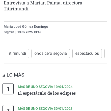
Entrevista a
Marian Palma, directora
La rosa de los vientos
Caso
Extremadura
Virales
Titirimundi
Gente viajera
Retornados
Galicia
Televisión
Como el perro y el gat
Equipo de investigaci
La Rioja
Elecciones
María José Gómez Domingo
Operación Viuda Negr
Navarra
Segovia
|
13.05.2025 13:46
País Vasco
Titirimundi
onda cero segovia
espectaculos
m
LO MÁS
MÁS DE UNO SEGOVIA 10/04/2024
El espectáculo de los eclipses
MÁS DE UNO SEGOVIA 30/01/2023