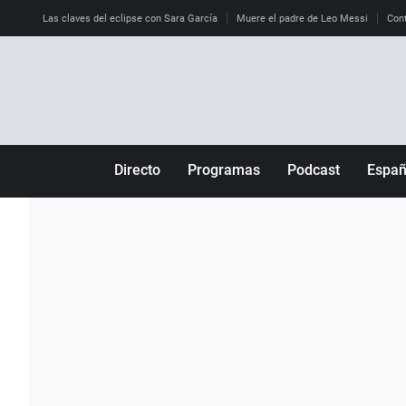
Las claves del eclipse con Sara García
Muere el padre de Leo Messi
Cont
Directo
Programas
Podcast
Espa
Más de uno
Los Perseguidos
Andalucía
Por fin
Malas decisiones
Aragón
Julia en la onda
Expedientes del más allá
Baleares
La brújula
El viaje del Guernica
Cantabria
Radioestadio
Invisibles
Cataluña
Radioestadio noche
Prohibido morirse
Comunidad de M
El colegio invisible
Esto no ha pasado
Comunitat Vale