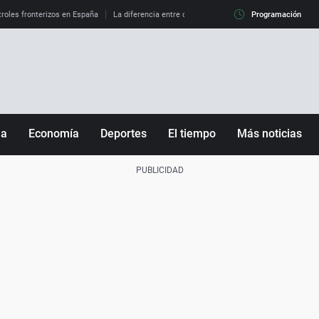
roles fronterizos en España
La diferencia entre observar el eclipse al 99% y al 100%
Programación
ña
Economía
Deportes
El tiempo
Más noticias
Fútbol
Sociedad
Baloncesto
Mundo
Tenis
Salud
Motor
Cultura
Ciencia y Tecnología
adrid
Gastronomía
nciana
Medio ambiente