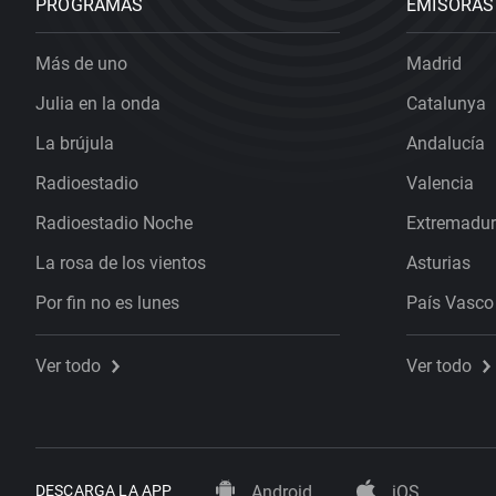
PROGRAMAS
EMISORAS
Más de uno
Madrid
Julia en la onda
Catalunya
La brújula
Andalucía
Radioestadio
Valencia
Radioestadio Noche
Extremadu
La rosa de los vientos
Asturias
Por fin no es lunes
País Vasco
Ver todo
Ver todo
DESCARGA LA APP
Android
iOS