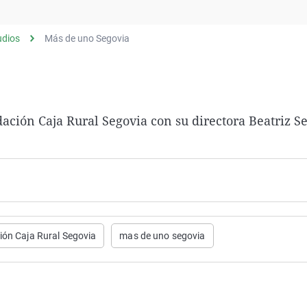
Virales
Televisión
udios
Más de uno Segovia
Elecciones
ación Caja Rural Segovia con su directora Beatriz S
ción Caja Rural Segovia
mas de uno segovia