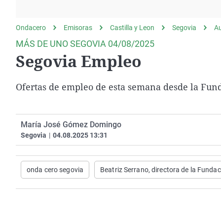
La rosa de los vientos
Caso
Extremadura
Gente viajera
Retornados
Galicia
Ondacero
Emisoras
Castilla y Leon
Segovia
A
Como el perro y el
Equipo de investigación
La Rioja
MÁS DE UNO SEGOVIA 04/08/2025
gato
Segovia Empleo
Operación Viuda
Navarra
Negra
País Vasco
Ofertas de empleo de esta semana desde la Fund
María José Gómez Domingo
Segovia
|
04.08.2025 13:31
onda cero segovia
Beatriz Serrano, directora de la Funda