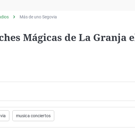
Virales
Televisión
udios
Más de uno Segovia
Elecciones
ches Mágicas de La Granja e
via
musica conciertos