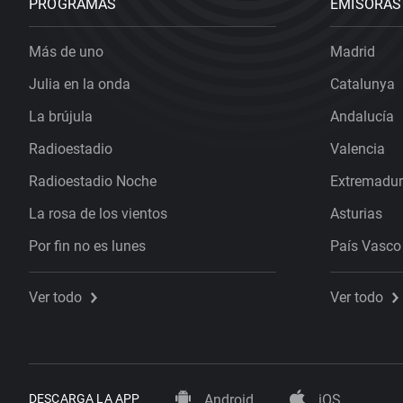
PROGRAMAS
EMISORAS
Más de uno
Madrid
Julia en la onda
Catalunya
La brújula
Andalucía
Radioestadio
Valencia
Radioestadio Noche
Extremadu
La rosa de los vientos
Asturias
Por fin no es lunes
País Vasco
Ver todo
Ver todo
DESCARGA LA APP
Android
iOS