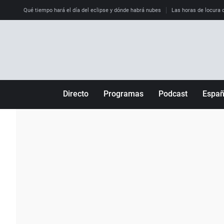
Qué tiempo hará el día del eclipse y dónde habrá nubes
Las horas de locura qu
Directo
Programas
Podcast
Espa
Más de uno
Los Perseguidos
Andalucía
Por fin
Malas decisiones
Aragón
Julia en la onda
Expedientes del más allá
Baleares
La brújula
El viaje del Guernica
Cantabria
Radioestadio
Invisibles
Cataluña
Radioestadio noche
Prohibido morirse
Comunidad de M
El colegio invisible
Esto no ha pasado
Comunitat Vale