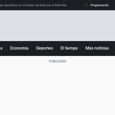
e decidieron el 'no fichaje' de Rodri por el Real Madrid y su 'sí' al Barça
Programación
La llamada de
ña
Economía
Deportes
El tiempo
Más noticias
Fútbol
Sociedad
Baloncesto
Mundo
Tenis
Salud
Motor
Cultura
Ciencia y Tecnología
adrid
Gastronomía
nciana
Medio ambiente