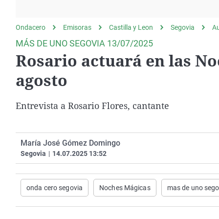
La rosa de los vientos
Caso
Extremadura
Gente viajera
Retornados
Galicia
Ondacero
Emisoras
Castilla y Leon
Segovia
A
Como el perro y el
Equipo de investigación
La Rioja
MÁS DE UNO SEGOVIA 13/07/2025
gato
Rosario actuará en las No
Operación Viuda
Navarra
Negra
País Vasco
agosto
Entrevista a Rosario Flores, cantante
María José Gómez Domingo
Segovia
|
14.07.2025 13:52
onda cero segovia
Noches Mágicas
mas de uno sego