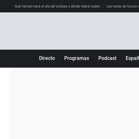
Qué tiempo hará el día del eclipse y dónde habrá nubes
Las horas de locura qu
Directo
Programas
Podcast
Espa
Más de uno
Los Perseguidos
Andalucía
Por fin
Malas decisiones
Aragón
Julia en la onda
Expedientes del más allá
Baleares
La brújula
El viaje del Guernica
Cantabria
Radioestadio
Invisibles
Cataluña
Radioestadio noche
Prohibido morirse
Comunidad de M
El colegio invisible
Esto no ha pasado
Comunitat Vale