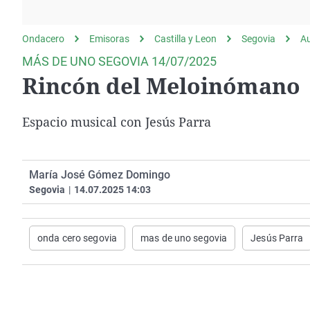
La rosa de los vientos
Caso
Extremadura
Gente viajera
Retornados
Galicia
Ondacero
Emisoras
Castilla y Leon
Segovia
A
Como el perro y el
Equipo de investigación
La Rioja
MÁS DE UNO SEGOVIA 14/07/2025
gato
Rincón del Meloinómano
Operación Viuda
Navarra
Negra
País Vasco
Espacio musical con Jesús Parra
María José Gómez Domingo
Segovia
|
14.07.2025 14:03
onda cero segovia
mas de uno segovia
Jesús Parra