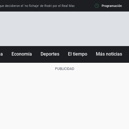
e decidieron el 'no fichaje' de Rodri por el Real Madrid y su 'sí' al Barça
Programación
La llamada de
ña
Economía
Deportes
El tiempo
Más noticias
Fútbol
Sociedad
Baloncesto
Mundo
Tenis
Salud
Motor
Cultura
Ciencia y Tecnología
adrid
Gastronomía
nciana
Medio ambiente