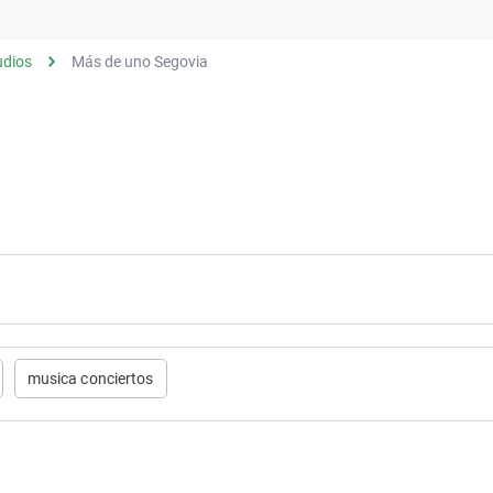
Virales
Televisión
udios
Más de uno Segovia
Elecciones
musica conciertos