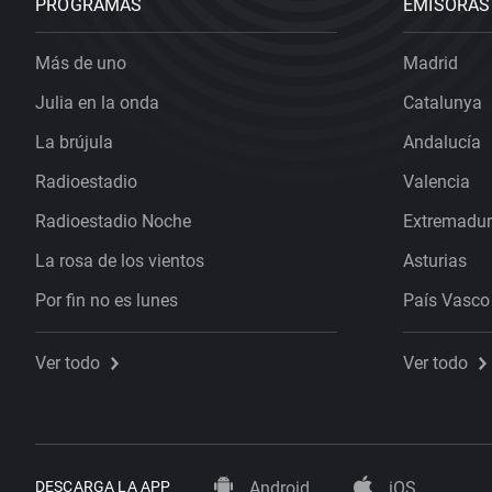
PROGRAMAS
EMISORAS
Más de uno
Madrid
Julia en la onda
Catalunya
La brújula
Andalucía
Radioestadio
Valencia
Radioestadio Noche
Extremadu
La rosa de los vientos
Asturias
Por fin no es lunes
País Vasco
Ver todo
Ver todo
DESCARGA LA APP
Android
iOS