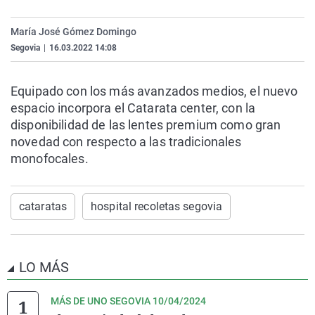
La rosa de los vientos
Caso
Extremadura
Virales
María José Gómez Domingo
Gente viajera
Retornados
Galicia
Televisión
Segovia
|
16.03.2022 14:08
Como el perro y el gat
Equipo de investigaci
La Rioja
Elecciones
Operación Viuda Negr
Navarra
Equipado con los más avanzados medios, el nuevo
espacio incorpora el Catarata center, con la
País Vasco
disponibilidad de las lentes premium como gran
novedad con respecto a las tradicionales
monofocales.
cataratas
hospital recoletas segovia
LO MÁS
MÁS DE UNO SEGOVIA 10/04/2024