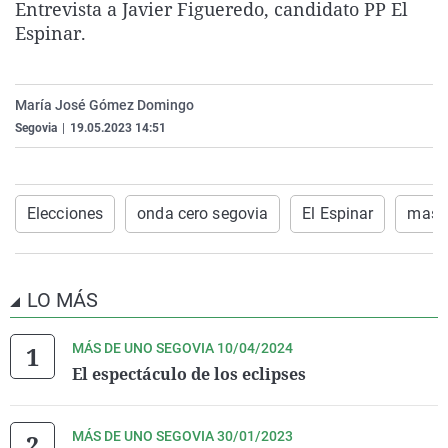
Entrevista a Javier Figueredo, candidato PP El
La rosa de los vientos
Caso
Extremadura
Virales
Espinar.
Gente viajera
Retornados
Galicia
Televisión
Como el perro y el gat
Equipo de investigaci
La Rioja
Elecciones
María José Gómez Domingo
Operación Viuda Negr
Navarra
Segovia
|
19.05.2023 14:51
País Vasco
Elecciones
onda cero segovia
El Espinar
mas d
LO MÁS
MÁS DE UNO SEGOVIA 10/04/2024
El espectáculo de los eclipses
MÁS DE UNO SEGOVIA 30/01/2023