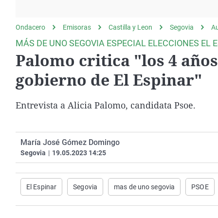
La rosa de los vientos
Caso
Extremadura
Gente viajera
Retornados
Galicia
Ondacero
Emisoras
Castilla y Leon
Segovia
A
Como el perro y el
Equipo de investigación
La Rioja
MÁS DE UNO SEGOVIA ESPECIAL ELECCIONES EL E
gato
Palomo critica "los 4 años
Operación Viuda
Navarra
Negra
País Vasco
gobierno de El Espinar"
Entrevista a Alicia Palomo, candidata Psoe.
María José Gómez Domingo
Segovia
|
19.05.2023 14:25
El Espinar
Segovia
mas de uno segovia
PSOE