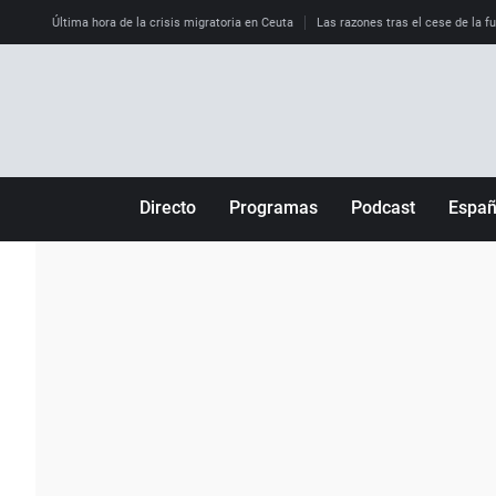
Última hora de la crisis migratoria en Ceuta
Las razones tras el cese de la f
Directo
Programas
Podcast
Espa
Más de uno
Los Perseguidos
Andalucía
Por fin
Malas decisiones
Aragón
Julia en la onda
Expedientes del más allá
Baleares
La brújula
El viaje del Guernica
Cantabria
Radioestadio
Invisibles
Cataluña
Radioestadio noche
Prohibido morirse
Comunidad de M
El colegio invisible
Esto no ha pasado
Comunitat Vale