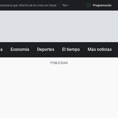
uncionaria que informó de la crisis en Ceuta
"No hay mafias, que no nos engañen": exper
Programación
ña
Economía
Deportes
El tiempo
Más noticias
Fútbol
Sociedad
Baloncesto
Mundo
Tenis
Salud
Motor
Cultura
Ciencia y Tecnología
adrid
Gastronomía
nciana
Medio ambiente