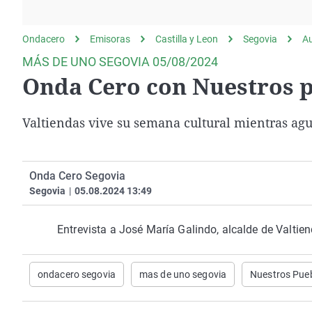
La rosa de los vientos
Caso
Extremadura
Gente viajera
Retornados
Galicia
Ondacero
Emisoras
Castilla y Leon
Segovia
A
Como el perro y el
Equipo de investigación
La Rioja
MÁS DE UNO SEGOVIA 05/08/2024
gato
Onda Cero con Nuestros p
Operación Viuda
Navarra
Negra
País Vasco
Valtiendas vive su semana cultural mientras ag
Onda Cero Segovia
Segovia
|
05.08.2024 13:49
Entrevista a José María Galindo, alcalde de Valtie
ondacero segovia
mas de uno segovia
Nuestros Pue