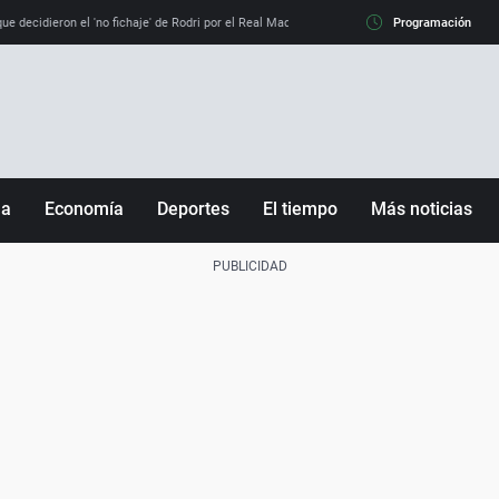
e decidieron el 'no fichaje' de Rodri por el Real Madrid y su 'sí' al Barça
Programación
La llamada de
ña
Economía
Deportes
El tiempo
Más noticias
Fútbol
Sociedad
Baloncesto
Mundo
Tenis
Salud
Motor
Cultura
Ciencia y Tecnología
adrid
Gastronomía
nciana
Medio ambiente