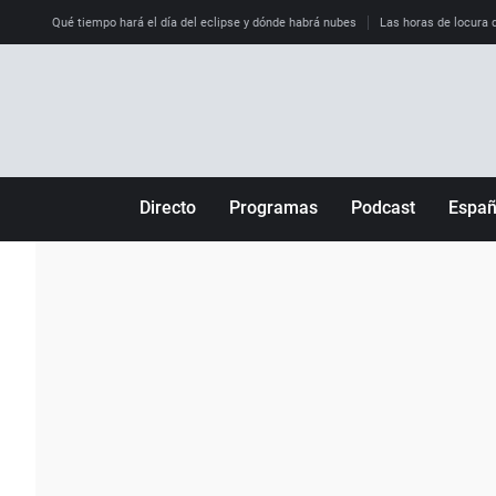
Qué tiempo hará el día del eclipse y dónde habrá nubes
Las horas de locura qu
Directo
Programas
Podcast
Espa
Más de uno
Los Perseguidos
Andalucía
Por fin
Malas decisiones
Aragón
Julia en la onda
Expedientes del más allá
Baleares
La brújula
El viaje del Guernica
Cantabria
Radioestadio
Invisibles
Cataluña
Radioestadio noche
Prohibido morirse
Comunidad de M
El colegio invisible
Esto no ha pasado
Comunitat Vale