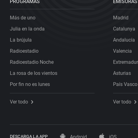
PROGRAMAS
EMISORAS
Más de uno
Madrid
Julia en la onda
Catalunya
La brújula
Andalucía
Radioestadio
Valencia
Radioestadio Noche
Extremadu
La rosa de los vientos
Asturias
Por fin no es lunes
País Vasco
Ver todo
Ver todo
DESCARGA LA APP
Android
iOS