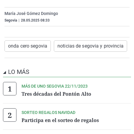
La rosa de los vientos
Caso
Extremadura
Virales
María José Gómez Domingo
Gente viajera
Retornados
Galicia
Televisión
Segovia
|
28.05.2025 08:33
Como el perro y el gat
Equipo de investigaci
La Rioja
Elecciones
Operación Viuda Negr
Navarra
onda cero segovia
noticias de segovia y provincia
País Vasco
LO MÁS
MÁS DE UNO SEGOVIA 22/11/2023
Tres décadas del Pontón Alto
SORTEO REGALOS NAVIDAD
Participa en el sorteo de regalos