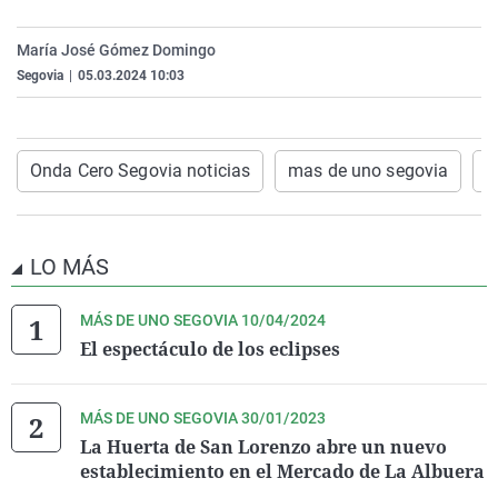
La rosa de los vientos
Caso
Extremadura
Virales
María José Gómez Domingo
Gente viajera
Retornados
Galicia
Televisión
Segovia
|
05.03.2024 10:03
Como el perro y el gat
Equipo de investigaci
La Rioja
Elecciones
Operación Viuda Negr
Navarra
Onda Cero Segovia noticias
mas de uno segovia
N
País Vasco
LO MÁS
MÁS DE UNO SEGOVIA 10/04/2024
El espectáculo de los eclipses
MÁS DE UNO SEGOVIA 30/01/2023
La Huerta de San Lorenzo abre un nuevo
establecimiento en el Mercado de La Albuera