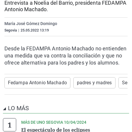
Entrevista a Noelia del Barrio, presidenta
FEDAMPA
La rosa de los vientos
Caso
Extremadura
Virales
Antonio Machado.
Gente viajera
Retornados
Galicia
Televisión
María José Gómez Domingo
Como el perro y el gat
Equipo de investigaci
La Rioja
Elecciones
Segovia
|
25.05.2022 13:19
Operación Viuda Negr
Navarra
País Vasco
Desde la FEDAMPA Antonio Machado no entienden
una medida que va contra la conciliación y que no
ofrece alternativa para los padres y los alumnos.
Fedampa Antonio Machado
padres y madres
Sego
LO MÁS
MÁS DE UNO SEGOVIA 10/04/2024
El espectáculo de los eclipses