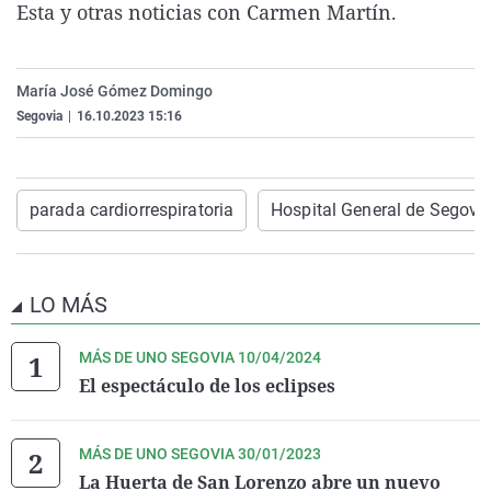
Esta y otras noticias con Carmen Martín.
La rosa de los vientos
Caso
Extremadura
Virales
Gente viajera
Retornados
Galicia
Televisión
María José Gómez Domingo
Como el perro y el gat
Equipo de investigaci
La Rioja
Elecciones
Segovia
|
16.10.2023 15:16
Operación Viuda Negr
Navarra
País Vasco
parada cardiorrespiratoria
Hospital General de Segovi
LO MÁS
MÁS DE UNO SEGOVIA 10/04/2024
El espectáculo de los eclipses
MÁS DE UNO SEGOVIA 30/01/2023
La Huerta de San Lorenzo abre un nuevo