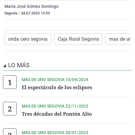
La rosa de los vientos
Caso
Extremadura
Virales
María José Gómez Domingo
Segovia
|
28.07.2025 13:33
Gente viajera
Retornados
Galicia
Televisión
Como el perro y el gat
Equipo de investigaci
La Rioja
Elecciones
Operación Viuda Negr
Navarra
onda cero segovia
Caja Rural Segovia
mas de uno
País Vasco
LO MÁS
MÁS DE UNO SEGOVIA 10/04/2024
El espectáculo de los eclipses
MÁS DE UNO SEGOVIA 22/11/2023
Tres décadas del Pontón Alto
MÁS DE UNO SEGOVIA 30/01/2023