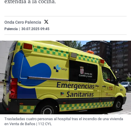
extendía a la cocina.
La rosa de los vientos
Caso
Extremadura
Virales
Gente viajera
Retornados
Galicia
Televisión
Onda Cero Palencia
Como el perro y el gat
Equipo de investigaci
La Rioja
Elecciones
Palencia
|
30.07.2025 09:45
Operación Viuda Negr
Navarra
País Vasco
Trasladadas cuatro personas al hospital tras el incendio de una vivienda
en Venta de Baños | 112 CYL