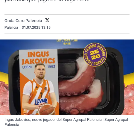
La rosa de los vientos
Caso
Extremadura
Virales
Gente viajera
Retornados
Galicia
Televisión
Onda Cero Palencia
Como el perro y el gat
Equipo de investigaci
La Rioja
Elecciones
Palencia
|
31.07.2025 13:15
Operación Viuda Negr
Navarra
País Vasco
Ingus Jakovics, nuevo jugador del Súper Agropal Palencia | Súper Agropal
Palencia