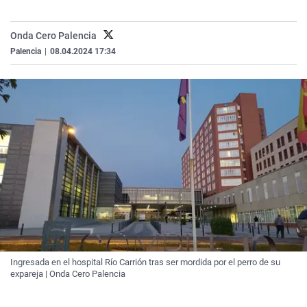
La rosa de los vientos
Caso
Extremadura
Virales
Gente viajera
Retornados
Galicia
Televisión
Onda Cero Palencia
Palencia
|
08.04.2024 17:34
Como el perro y el gat
Equipo de investigaci
La Rioja
Elecciones
Operación Viuda Negr
Navarra
País Vasco
Ingresada en el hospital Río Carrión tras ser mordida por el perro de su
expareja | Onda Cero Palencia