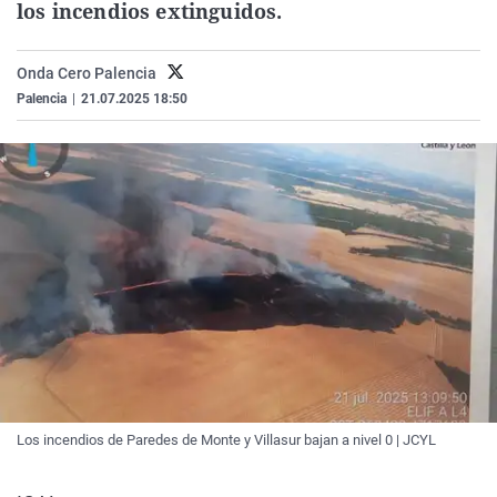
los incendios extinguidos.
La rosa de los vientos
Caso
Extremadura
Virales
Gente viajera
Retornados
Galicia
Televisión
Onda Cero Palencia
Como el perro y el gat
Equipo de investigaci
La Rioja
Elecciones
Palencia
|
21.07.2025 18:50
Operación Viuda Negr
Navarra
País Vasco
Los incendios de Paredes de Monte y Villasur bajan a nivel 0 | JCYL