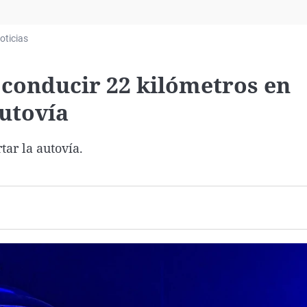
Virales
Televisión
oticias
Elecciones
 conducir 22 kilómetros en
autovía
tar la autovía.