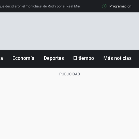
e decidieron el 'no fichaje' de Rodri por el Real Madrid y su 'sí' al Barça
Programación
La llamada de
ña
Economía
Deportes
El tiempo
Más noticias
Fútbol
Sociedad
Baloncesto
Mundo
Tenis
Salud
Motor
Cultura
Ciencia y Tecnología
adrid
Gastronomía
nciana
Medio ambiente