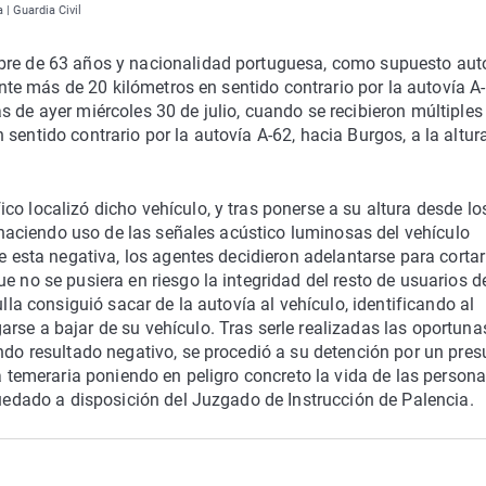
 | Guardia Civil
mbre de 63 años y nacionalidad portuguesa, como supuesto aut
rante más de 20 kilómetros en sentido contrario por la autovía A
 de ayer miércoles 30 de julio, cuando se recibieron múltiples
sentido contrario por la autovía A-62, hacia Burgos, a la altur
o localizó dicho vehículo, y tras ponerse a su altura desde lo
ar haciendo uso de las señales acústico luminosas del vehículo
e esta negativa, los agentes decidieron adelantarse para cortar
e no se pusiera en riesgo la integridad del resto de usuarios d
ulla consiguió sacar de la autovía al vehículo, identificando al
rse a bajar de su vehículo. Tras serle realizadas las oportuna
ando resultado negativo, se procedió a su detención por un pres
ma temeraria poniendo en peligro concreto la vida de las persona
quedado a disposición del Juzgado de Instrucción de Palencia.