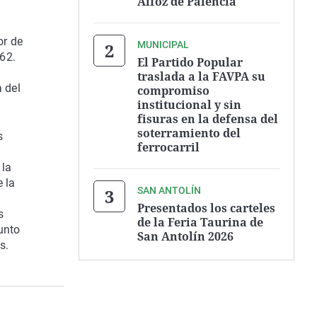
Alfoz de Palencia
or de
MUNICIPAL
-62.
El Partido Popular
traslada a la FAVPA su
a del
compromiso
institucional y sin
fisuras en la defensa del
soterramiento del
s
ferrocarril
 la
e la
SAN ANTOLÍN
Presentados los carteles
s
de la Feria Taurina de
unto
San Antolín 2026
s.