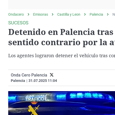
La rosa de los vientos
Caso
Extremadura
Gente viajera
Retornados
Galicia
Ondacero
Emisoras
Castilla y Leon
Palencia
N
Como el perro y el
Equipo de investigación
La Rioja
SUCESOS
gato
Detenido en Palencia tras
Operación Viuda
Navarra
Negra
País Vasco
sentido contrario por la 
Los agentes lograron detener el vehículo tras cor
Onda Cero Palencia
Palencia
|
31.07.2025 11:04