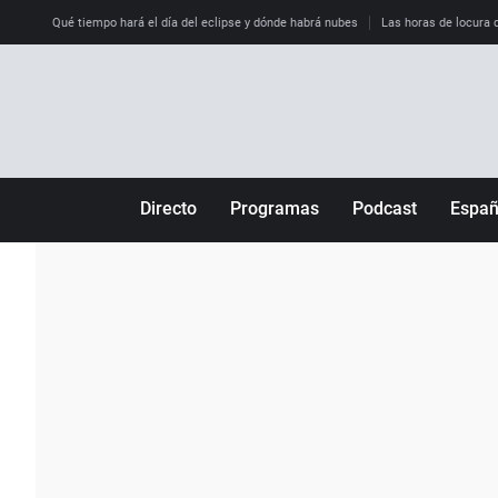
Qué tiempo hará el día del eclipse y dónde habrá nubes
Las horas de locura qu
Directo
Programas
Podcast
Espa
Más de uno
Los Perseguidos
Andalucía
Por fin
Malas decisiones
Aragón
Julia en la onda
Expedientes del más allá
Baleares
La brújula
El viaje del Guernica
Cantabria
Radioestadio
Invisibles
Cataluña
Radioestadio noche
Prohibido morirse
Comunidad de M
El colegio invisible
Esto no ha pasado
Comunitat Vale