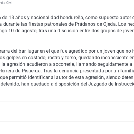
dia Civil
en de 18 años y nacionalidad hondureña, como supuesto autor 
ona durante las fiestas patronales de Prádanos de Ojeda. Los h
go 10 de agosto, tras una discusión entre dos grupos de jóve
arra del bar, lugar en el que fue agredido por un joven que no 
rios golpes en costado, rostro y torso, quedando inconsciente en
 la agresión acudieron a socorrerle, llamando seguidamente a
Herrera de Pisuerga. Tras la denuncia presentada por un famili
 que permitió identificar al autor de esta agresión, siendo dete
al detenido, han quedado a disposición del Juzgado de Instrucc