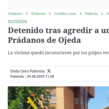
La rosa de los vientos
Caso
Extremadura
Gente viajera
Retornados
Galicia
Ondacero
Emisoras
Castilla y Leon
Palencia
N
Como el perro y el
Equipo de investigación
La Rioja
SUCESOS
gato
Detenido tras agredir a u
Operación Viuda
Navarra
Negra
País Vasco
Prádanos de Ojeda
La víctima quedó inconsciente por los golpes rec
Onda Cero Palencia
Palencia
|
29.08.2025 11:28