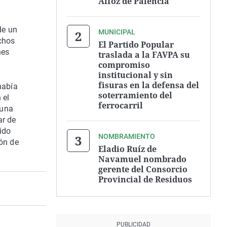
Alfoz de Palencia
de un
MUNICIPAL
echos
El Partido Popular
nes
traslada a la FAVPA su
compromiso
institucional y sin
fisuras en la defensa del
había
soterramiento del
 el
ferrocarril
 una
ar de
nido
NOMBRAMIENTO
ión de
Eladio Ruíz de
Navamuel nombrado
gerente del Consorcio
Provincial de Residuos