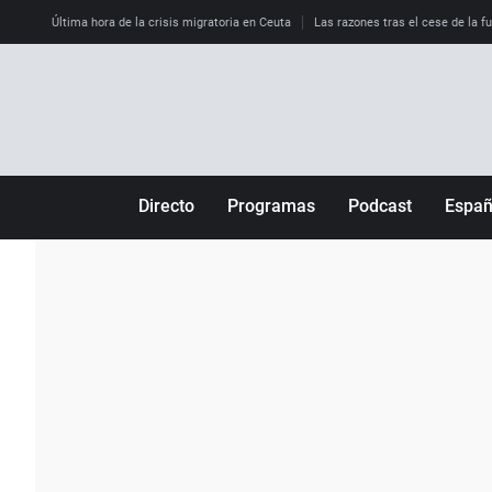
Última hora de la crisis migratoria en Ceuta
Las razones tras el cese de la f
Directo
Programas
Podcast
Espa
Más de uno
Los Perseguidos
Andalucía
Por fin
Malas decisiones
Aragón
Julia en la onda
Expedientes del más allá
Baleares
La brújula
El viaje del Guernica
Cantabria
Radioestadio
Invisibles
Cataluña
Radioestadio noche
Prohibido morirse
Comunidad de M
El colegio invisible
Esto no ha pasado
Comunitat Vale