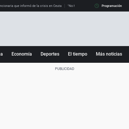
uncionaria que informó de la crisis en Ceuta
"No hay mafias, que no nos engañen": exper
Programación
ña
Economía
Deportes
El tiempo
Más noticias
Fútbol
Sociedad
Baloncesto
Mundo
Tenis
Salud
Motor
Cultura
Ciencia y Tecnología
adrid
Gastronomía
nciana
Medio ambiente