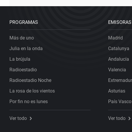
PROGRAMAS
EMISORAS
Más de uno
Madrid
Julia en la onda
Catalunya
La brújula
Andalucía
Radioestadio
Valencia
Radioestadio Noche
Extremadu
La rosa de los vientos
Asturias
Por fin no es lunes
País Vasco
Ver todo
Ver todo