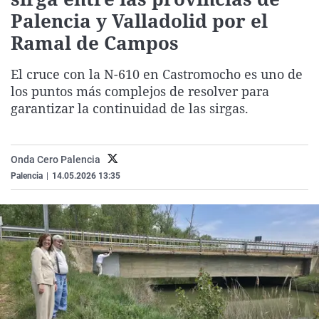
La rosa de los vientos
Caso
Extremadura
Virales
Palencia y Valladolid por el
Ramal de Campos
Gente viajera
Retornados
Galicia
Televisión
Como el perro y el gat
Equipo de investigaci
La Rioja
Elecciones
El cruce con la N-610 en Castromocho es uno de
Operación Viuda Negr
Navarra
los puntos más complejos de resolver para
garantizar la continuidad de las sirgas.
País Vasco
Onda Cero Palencia
Palencia
|
14.05.2026 13:35