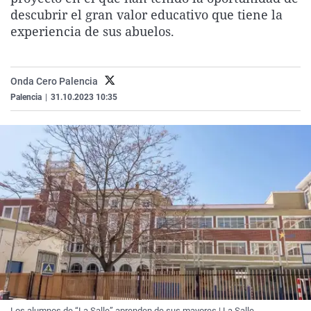
La rosa de los vientos
Caso
Extremadura
Virales
descubrir el gran valor educativo que tiene la
experiencia de sus abuelos.
Gente viajera
Retornados
Galicia
Televisión
Como el perro y el gat
Equipo de investigaci
La Rioja
Elecciones
Onda Cero Palencia
Operación Viuda Negr
Navarra
Palencia
|
31.10.2023 10:35
País Vasco
Los alumnos de “La Salle” aprenden de sus mayores | La Salle