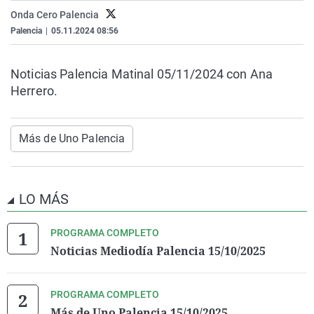
La rosa de los vientos
Caso
Extremadura
Virales
Onda Cero Palencia
Palencia
|
05.11.2024 08:56
Gente viajera
Retornados
Galicia
Televisión
Como el perro y el gat
Equipo de investigaci
La Rioja
Elecciones
Noticias Palencia Matinal 05/11/2024 con Ana
Operación Viuda Negr
Navarra
Herrero.
País Vasco
Más de Uno Palencia
LO MÁS
PROGRAMA COMPLETO
Noticias Mediodía Palencia 15/10/2025
PROGRAMA COMPLETO
Más de Uno Palencia 15/10/2025