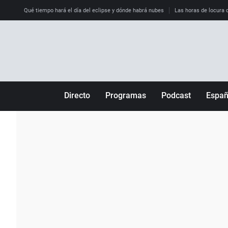
Qué tiempo hará el día del eclipse y dónde habrá nubes
Las horas de locura qu
Directo
Programas
Podcast
Espa
Más de uno
Los Perseguidos
Andalucía
Por fin
Malas decisiones
Aragón
Julia en la onda
Expedientes del más allá
Baleares
La brújula
El viaje del Guernica
Cantabria
Radioestadio
Invisibles
Cataluña
Radioestadio noche
Prohibido morirse
Comunidad de M
El colegio invisible
Esto no ha pasado
Comunitat Vale