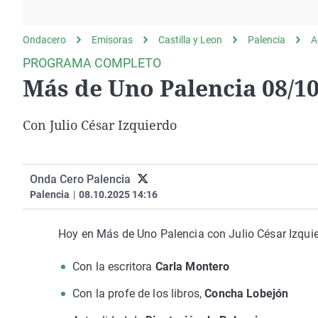
La rosa de los vientos
Caso
Extremadura
Gente viajera
Retornados
Galicia
Ondacero
Emisoras
Castilla y Leon
Palencia
A
Como el perro y el
Equipo de investigación
La Rioja
PROGRAMA COMPLETO
gato
Más de Uno Palencia 08/10
Operación Viuda
Navarra
Negra
País Vasco
Con Julio César Izquierdo
Onda Cero Palencia
Palencia
|
08.10.2025 14:16
Hoy en Más de Uno Palencia con Julio César Izquie
Con la escritora
Carla Montero
Con la profe de los libros,
Concha Lobejón