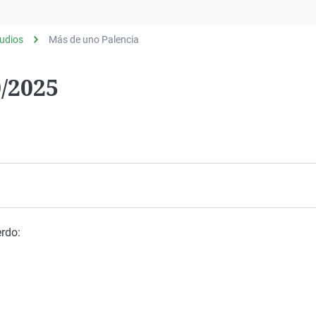
Virales
Televisión
udios
Más de uno Palencia
Elecciones
/2025
rdo: