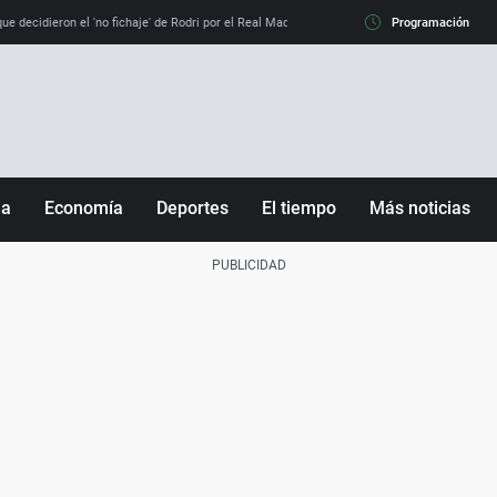
e decidieron el 'no fichaje' de Rodri por el Real Madrid y su 'sí' al Barça
Programación
La llamada de
ña
Economía
Deportes
El tiempo
Más noticias
Fútbol
Sociedad
Baloncesto
Mundo
Tenis
Salud
Motor
Cultura
Ciencia y Tecnología
adrid
Gastronomía
nciana
Medio ambiente