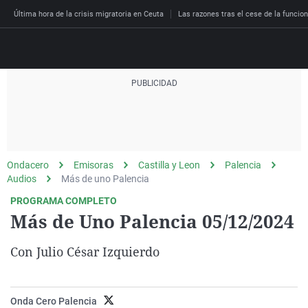
Última hora de la crisis migratoria en Ceuta
Las razones tras el cese de la funcion
Directo
Programas
Podcast
Más de uno
Los Perseguidos
Andalucía
Fútbol
Sociedad
Ondacero
Emisoras
Castilla y Leon
Palencia
España
Por fin
Malas decisiones
Aragón
Baloncesto
Mundo
Audios
Más de uno Palencia
Economía
Julia en la onda
Expedientes del más a
Baleares
Tenis
Salud
PROGRAMA COMPLETO
Más de Uno Palencia 05/12/2024
Deportes
La brújula
El viaje del Guernica
Cantabria
Motor
Cultura
El tiempo
Radioestadio
Invisibles
Cataluña
Ciencia y Tecnología
Con Julio César Izquierdo
Más noticias
Radioestadio noche
Prohibido morirse
Comunidad de Madrid
Gastronomía
El colegio invisible
Esto no ha pasado
Comunitat Valenciana
Medio ambiente
Onda Cero Palencia