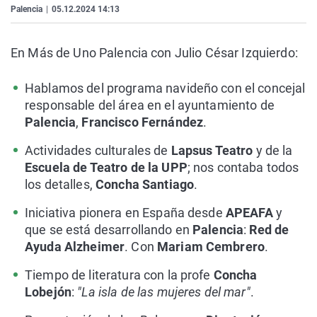
Palencia
|
05.12.2024 14:13
La rosa de los vientos
Caso
Extremadura
Virales
Gente viajera
Retornados
Galicia
Televisión
En Más de Uno Palencia con Julio César Izquierdo:
Como el perro y el gat
Equipo de investigaci
La Rioja
Elecciones
Operación Viuda Negr
Navarra
Hablamos del programa navideño con el concejal
responsable del área en el ayuntamiento de
País Vasco
Palencia
,
Francisco Fernández
.
Actividades culturales de
Lapsus Teatro
y de la
Escuela de Teatro de la UPP
; nos contaba todos
los detalles,
Concha Santiago
.
Iniciativa pionera en España desde
APEAFA
y
que se está desarrollando en
Palencia
:
Red de
Ayuda Alzheimer
. Con
Mariam Cembrero
.
Tiempo de literatura con la profe
Concha
Lobejón
:
"La isla de las mujeres del mar"
.